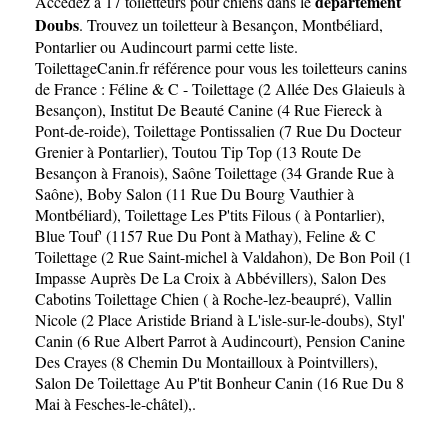
département
Accédez à 17 toiletteurs pour chiens dans le
Doubs
. Trouvez un toiletteur à
Besançon
,
Montbéliard
,
Pontarlier
ou
Audincourt
parmi cette liste.
ToilettageCanin.fr référence pour vous les toiletteurs canins
de France :
Féline & C - Toilettage (2 Allée Des Glaieuls à
Besançon)
,
Institut De Beauté Canine (4 Rue Fiereck à
Pont-de-roide)
,
Toilettage Pontissalien (7 Rue Du Docteur
Grenier à Pontarlier)
,
Toutou Tip Top (13 Route De
Besançon à Franois)
,
Saône Toilettage (34 Grande Rue à
Saône)
,
Boby Salon (11 Rue Du Bourg Vauthier à
Montbéliard)
,
Toilettage Les P'tits Filous ( à Pontarlier)
,
Blue Touf' (1157 Rue Du Pont à Mathay)
,
Feline & C
Toilettage (2 Rue Saint-michel à Valdahon)
,
De Bon Poil (1
Impasse Auprès De La Croix à Abbévillers)
,
Salon Des
Cabotins Toilettage Chien ( à Roche-lez-beaupré)
,
Vallin
Nicole (2 Place Aristide Briand à L'isle-sur-le-doubs)
,
Styl'
Canin (6 Rue Albert Parrot à Audincourt)
,
Pension Canine
Des Crayes (8 Chemin Du Montailloux à Pointvillers)
,
Salon De Toilettage Au P'tit Bonheur Canin (16 Rue Du 8
Mai à Fesches-le-châtel)
,.