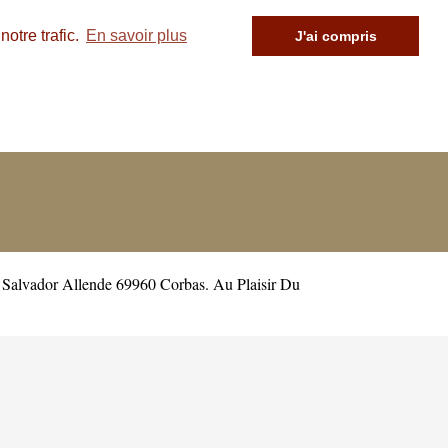
otre trafic.
En savoir plus
J'ai compris
 Salvador Allende 69960 Corbas. Au Plaisir Du