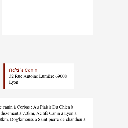
Ac'tifs Canin
32 Rue Antoine Lumière 69008
Lyon
ge canin à Corbas :
Au Plaisir Du Chien
à
ndissement à 7.3km,
Ac'tifs Canin
à Lyon à
.8km,
Dog'kimouss
à Saint-pierre-de-chandieu à