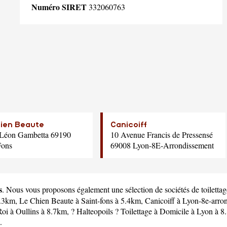
Numéro SIRET
332060763
ien Beaute
Canicoiff
 Léon Gambetta 69190
10 Avenue Francis de Pressensé
Fons
69008 Lyon-8E-Arrondissement
s
. Nous vous proposons également une sélection de sociétés de toiletta
3.3km,
Le Chien Beaute
à Saint-fons à 5.4km,
Canicoiff
à Lyon-8e-arro
Roi
à Oullins à 8.7km,
? Halteopoils ? Toilettage à Domicile
à Lyon à 8
.