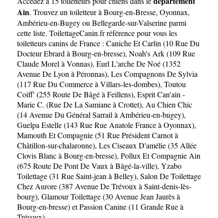
département
Accédez à 15 toiletteurs pour chiens dans le
Ain
. Trouvez un toiletteur à
Bourg-en-Bresse
,
Oyonnax
,
Ambérieu-en-Bugey
ou
Bellegarde-sur-Valserine
parmi
cette liste. ToilettageCanin.fr référence pour vous les
toiletteurs canins de France :
Caniche Et Carlin (10 Rue Du
Docteur Ebrard à Bourg-en-bresse)
,
Noah's Ark (109 Rue
Claude Morel à Vonnas)
,
Eurl L'arche De Noé (1352
Avenue De Lyon à Péronnas)
,
Les Compagnons De Sylvia
(117 Rue Du Commerce à Villars-les-dombes)
,
Toutou
Coiff' (255 Route De Bâgé à Feillens)
,
Esprit Can'ain -
Marie C. (Rue De La Samiane à Crottet)
,
Au Chien Chic
(14 Avenue Du Général Sarrail à Ambérieu-en-bugey)
,
Guelpa Estelle (143 Rue Rue Anatole France à Oyonnax)
,
Mamouth Et Compagnie (51 Rue Président Carnot à
Châtillon-sur-chalaronne)
,
Les Ciseaux D'amélie (35 Allée
Clovis Blanc à Bourg-en-bresse)
,
Pollux Et Compagnie Ain
(675 Route De Pont De Vaux à Bâgé-la-ville)
,
Yzabo
Toilettage (31 Rue Saint-jean à Belley)
,
Salon De Toilettage
Chez Aurore (387 Avenue De Trévoux à Saint-denis-lès-
bourg)
,
Glamour Toilettage (30 Avenue Jean Jaurès à
Bourg-en-bresse)
et
Passion Canine (11 Grande Rue à
Trévoux)
.