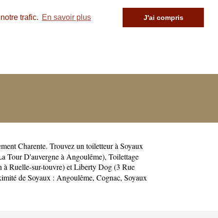
otre trafic.
En savoir plus
J'ai compris
tement
Charente
. Trouvez un toiletteur à Soyaux
 La Tour D'auvergne à Angoulême)
,
Toilettage
à Ruelle-sur-touvre)
et
Liberty Dog (3 Rue
oximité de Soyaux :
Angoulême
,
Cognac
,
Soyaux