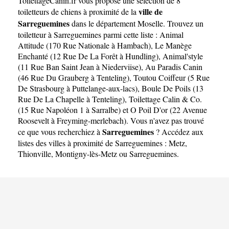
ToilettageCanin.fr
vous propose une sélection de 8
ville de
toiletteurs de chiens à proximité de la
Sarreguemines
dans le département
Moselle
. Trouvez un
toiletteur à Sarreguemines parmi cette liste :
Animal
Attitude (170 Rue Nationale à Hambach)
,
Le Manège
Enchanté (12 Rue De La Forêt à Hundling)
,
Animal'style
(11 Rue Ban Saint Jean à Niederviise)
,
Au Paradis Canin
(46 Rue Du Grauberg à Tenteling)
,
Toutou Coiffeur (5 Rue
De Strasbourg à Puttelange-aux-lacs)
,
Boule De Poils (13
Rue De La Chapelle à Tenteling)
,
Toilettage Calin & Co.
(15 Rue Napoléon 1 à Sarralbe)
et
O Poil D'or (22 Avenue
Roosevelt à Freyming-merlebach)
. Vous n'avez pas trouvé
Sarreguemines
ce que vous recherchiez à
? Accédez aux
listes des villes à proximité de Sarreguemines :
Metz
,
Thionville
,
Montigny-lès-Metz
ou
Sarreguemines
.