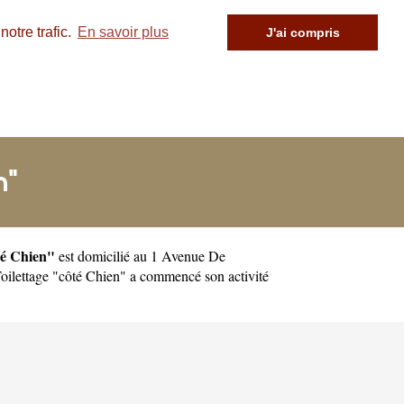
otre trafic.
En savoir plus
J'ai compris
n"
té Chien"
est domicilié au 1 Avenue De
ilettage "côté Chien" a commencé son activité