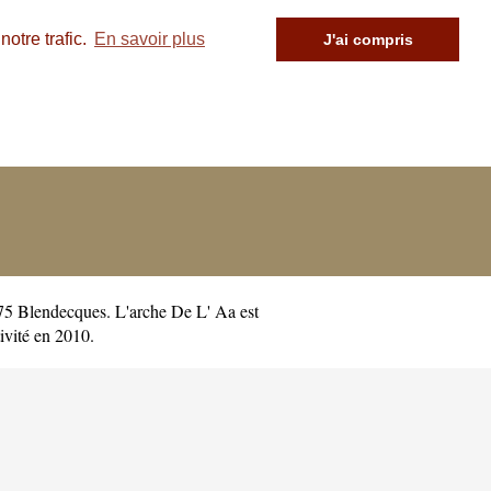
otre trafic.
En savoir plus
J'ai compris
75 Blendecques. L'arche De L' Aa est
vité en 2010.