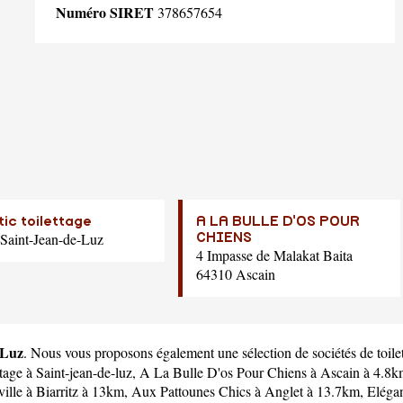
Numéro SIRET
378657654
tic toilettage
A LA BULLE D'OS POUR
Saint-Jean-de-Luz
CHIENS
4 Impasse de Malakat Baita
64310 Ascain
-Luz
. Nous vous proposons également une sélection de sociétés de toile
ttage
à Saint-jean-de-luz,
A La Bulle D'os Pour Chiens
à Ascain à 4.8
ille
à Biarritz à 13km,
Aux Pattounes Chics
à Anglet à 13.7km,
Eléga