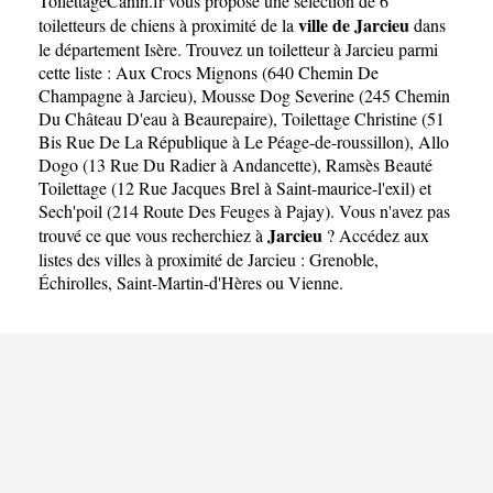
ToilettageCanin.fr
vous propose une sélection de 6
ville de Jarcieu
toiletteurs de chiens à proximité de la
dans
le département
Isère
. Trouvez un toiletteur à Jarcieu parmi
cette liste :
Aux Crocs Mignons (640 Chemin De
Champagne à Jarcieu)
,
Mousse Dog Severine (245 Chemin
Du Château D'eau à Beaurepaire)
,
Toilettage Christine (51
Bis Rue De La République à Le Péage-de-roussillon)
,
Allo
Dogo (13 Rue Du Radier à Andancette)
,
Ramsès Beauté
Toilettage (12 Rue Jacques Brel à Saint-maurice-l'exil)
et
Sech'poil (214 Route Des Feuges à Pajay)
. Vous n'avez pas
Jarcieu
trouvé ce que vous recherchiez à
? Accédez aux
listes des villes à proximité de Jarcieu :
Grenoble
,
Échirolles
,
Saint-Martin-d'Hères
ou
Vienne
.