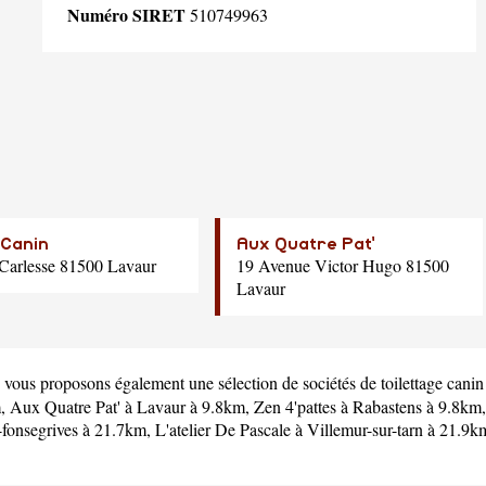
Numéro SIRET
510749963
 Canin
Aux Quatre Pat'
Carlesse 81500 Lavaur
19 Avenue Victor Hugo 81500
Lavaur
 vous proposons également une sélection de sociétés de toilettage cani
m,
Aux Quatre Pat'
à Lavaur à 9.8km,
Zen 4'pattes
à Rabastens à 9.8km
-fonsegrives à 21.7km,
L'atelier De Pascale
à Villemur-sur-tarn à 21.9k