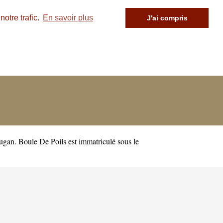
otre trafic.
En savoir plus
J'ai compris
gan. Boule De Poils est immatriculé sous le