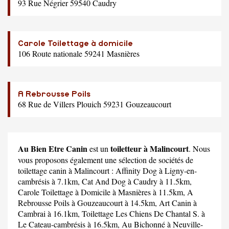
93 Rue Négrier 59540 Caudry
Carole Toilettage à domicile
106 Route nationale 59241 Masnières
A Rebrousse Poils
68 Rue de Villers Plouich 59231 Gouzeaucourt
Au Bien Etre Canin
toiletteur à Malincourt
est un
. Nous
vous proposons également une sélection de sociétés de
toilettage canin à Malincourt :
Affinity Dog
à Ligny-en-
cambrésis à 7.1km,
Cat And Dog
à Caudry à 11.5km,
Carole Toilettage à Domicile
à Masnières à 11.5km,
A
Rebrousse Poils
à Gouzeaucourt à 14.5km,
Art Canin
à
Cambrai à 16.1km,
Toilettage Les Chiens De Chantal S.
à
Le Cateau-cambrésis à 16.5km,
Au Bichonné
à Neuville-