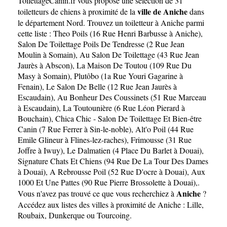
ToilettageCanin.fr
vous propose une sélection de 31
ville de Aniche
toiletteurs de chiens à proximité de la
dans
le département
Nord
. Trouvez un toiletteur à Aniche parmi
cette liste :
Theo Poils (16 Rue Henri Barbusse à Aniche)
,
Salon De Toilettage Poils De Tendresse (2 Rue Jean
Moulin à Somain)
,
Au Salon De Toilettage (43 Rue Jean
Jaurès à Abscon)
,
La Maison De Toutou (109 Rue Du
Masy à Somain)
,
Plutôbo (1a Rue Youri Gagarine à
Fenain)
,
Le Salon De Belle (12 Rue Jean Jaurès à
Escaudain)
,
Au Bonheur Des Coussinets (51 Rue Marceau
à Escaudain)
,
La Toutounière (6 Rue Léon Pierard à
Bouchain)
,
Chica Chic - Salon De Toilettage Et Bien-être
Canin (7 Rue Ferrer à Sin-le-noble)
,
Alt'o Poil (44 Rue
Emile Glineur à Flines-lez-raches)
,
Frimousse (31 Rue
Joffre à Iwuy)
,
Le Dalmatien (4 Place Du Barlet à Douai)
,
Signature Chats Et Chiens (94 Rue De La Tour Des Dames
à Douai)
,
A Rebrousse Poil (52 Rue D'ocre à Douai)
,
Aux
1000 Et Une Pattes (90 Rue Pierre Brossolette à Douai)
,.
Aniche
Vous n'avez pas trouvé ce que vous recherchiez à
?
Accédez aux listes des villes à proximité de Aniche :
Lille
,
Roubaix
,
Dunkerque
ou
Tourcoing
.