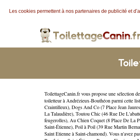
Les cookies permettent à nos partenaires de publicité et d'a
Toil
ToilettageCanin.fr
vous propose une sélection de 
toiletteur à Andrézieux-Bouthéon parmi cette lis
Craintilleux)
,
Dogs And Co (7 Place Jean Jaures
La Talaudière)
,
Toutou Chic (46 Rue De L'abatto
feugerolles)
,
Au Chien Coquet (8 Place De La Po
Saint-Étienne)
,
Poil à Poil (39 Rue Martin Bern
Saint Etienne à Saint-chamond)
. Vous n'avez pa