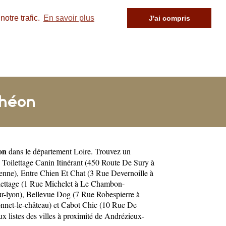
otre trafic.
En savoir plus
J'ai compris
théon
on
dans le département
Loire
. Trouvez un
 Toilettage Canin Itinérant (450 Route De Sury à
enne)
,
Entre Chien Et Chat (3 Rue Devernoille à
ilettage (1 Rue Michelet à Le Chambon-
r-lyon)
,
Bellevue Dog (7 Rue Robespierre à
nnet-le-château)
et
Cabot Chic (10 Rue De
 listes des villes à proximité de Andrézieux-