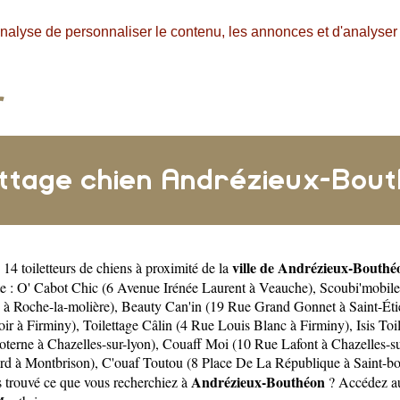
nalyse de personnaliser le contenu, les annonces et d'analyser n
ettage chien Andrézieux-Bou
ville de Andrézieux-Bouthé
14 toiletteurs de chiens à proximité de la
te :
O' Cabot Chic (6 Avenue Irénée Laurent à Veauche)
,
Scoubi'mobile
 à Roche-la-molière)
,
Beauty Can'in (19 Rue Grand Gonnet à Saint-Éti
ir à Firminy)
,
Toilettage Câlin (4 Rue Louis Blanc à Firminy)
,
Isis To
terne à Chazelles-sur-lyon)
,
Couaff Moi (10 Rue Lafont à Chazelles-su
ard à Montbrison)
,
C'ouaf Toutou (8 Place De La République à Saint-bo
Andrézieux-Bouthéon
s trouvé ce que vous recherchiez à
? Accédez aux