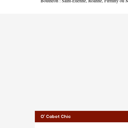
Bouthéon :
Saint-Étienne
,
Roanne
,
Firminy
ou
M
O' Cabot Chic