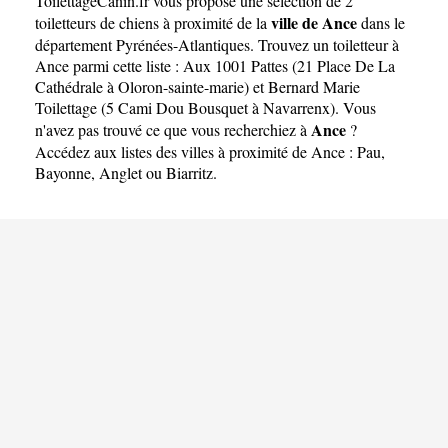
ToilettageCanin.fr
vous propose une sélection de 2
ville de Ance
toiletteurs de chiens à proximité de la
dans le
département
Pyrénées-Atlantiques
. Trouvez un toiletteur à
Ance parmi cette liste :
Aux 1001 Pattes (21 Place De La
Cathédrale à Oloron-sainte-marie)
et
Bernard Marie
Toilettage (5 Cami Dou Bousquet à Navarrenx)
. Vous
Ance
n'avez pas trouvé ce que vous recherchiez à
?
Accédez aux listes des villes à proximité de Ance :
Pau
,
Bayonne
,
Anglet
ou
Biarritz
.