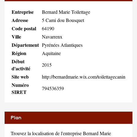
Entreprise
Bernard Marie Toilettage
Adresse
5 Cami dou Bousquet
Code postal
64190
Ville
Navarrenx
Département
Pyrénées Atlantiques
Région
Aquitaine
Début
2015
d'activité
Site web
http://bernardmarie.wix.com/toilettagecanin
Numéro
794536359
SIRET
Plan
Trouvez la localisation de l'entreprise Bernard Marie