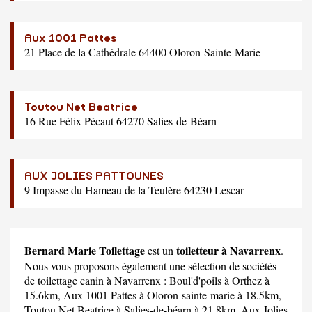
Aux 1001 Pattes
21 Place de la Cathédrale 64400 Oloron-Sainte-Marie
Toutou Net Beatrice
16 Rue Félix Pécaut 64270 Salies-de-Béarn
AUX JOLIES PATTOUNES
9 Impasse du Hameau de la Teulère 64230 Lescar
Bernard Marie Toilettage
toiletteur à Navarrenx
est un
.
Nous vous proposons également une sélection de sociétés
de toilettage canin à Navarrenx :
Boul'd'poils
à Orthez à
15.6km,
Aux 1001 Pattes
à Oloron-sainte-marie à 18.5km,
Toutou Net Beatrice
à Salies-de-béarn à 21.8km,
Aux Jolies