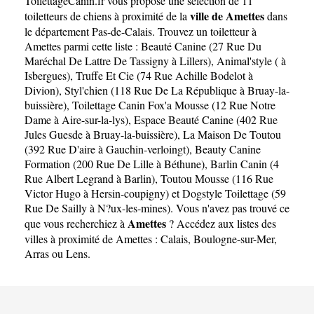
ToilettageCanin.fr
vous propose une sélection de 11
ville de Amettes
toiletteurs de chiens à proximité de la
dans
le département
Pas-de-Calais
. Trouvez un toiletteur à
Amettes parmi cette liste :
Beauté Canine (27 Rue Du
Maréchal De Lattre De Tassigny à Lillers)
,
Animal'style ( à
Isbergues)
,
Truffe Et Cie (74 Rue Achille Bodelot à
Divion)
,
Styl'chien (118 Rue De La République à Bruay-la-
buissière)
,
Toilettage Canin Fox'a Mousse (12 Rue Notre
Dame à Aire-sur-la-lys)
,
Espace Beauté Canine (402 Rue
Jules Guesde à Bruay-la-buissière)
,
La Maison De Toutou
(392 Rue D'aire à Gauchin-verloingt)
,
Beauty Canine
Formation (200 Rue De Lille à Béthune)
,
Barlin Canin (4
Rue Albert Legrand à Barlin)
,
Toutou Mousse (116 Rue
Victor Hugo à Hersin-coupigny)
et
Dogstyle Toilettage (59
Rue De Sailly à N?ux-les-mines)
. Vous n'avez pas trouvé ce
Amettes
que vous recherchiez à
? Accédez aux listes des
villes à proximité de Amettes :
Calais
,
Boulogne-sur-Mer
,
Arras
ou
Lens
.