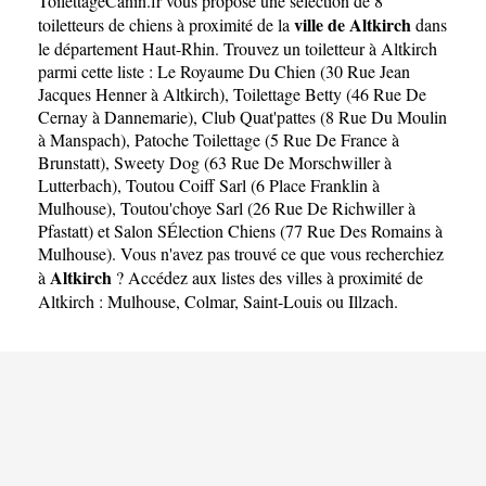
ToilettageCanin.fr
vous propose une sélection de 8
ville de Altkirch
toiletteurs de chiens à proximité de la
dans
le département
Haut-Rhin
. Trouvez un toiletteur à Altkirch
parmi cette liste :
Le Royaume Du Chien (30 Rue Jean
Jacques Henner à Altkirch)
,
Toilettage Betty (46 Rue De
Cernay à Dannemarie)
,
Club Quat'pattes (8 Rue Du Moulin
à Manspach)
,
Patoche Toilettage (5 Rue De France à
Brunstatt)
,
Sweety Dog (63 Rue De Morschwiller à
Lutterbach)
,
Toutou Coiff Sarl (6 Place Franklin à
Mulhouse)
,
Toutou'choye Sarl (26 Rue De Richwiller à
Pfastatt)
et
Salon SÉlection Chiens (77 Rue Des Romains à
Mulhouse)
. Vous n'avez pas trouvé ce que vous recherchiez
Altkirch
à
? Accédez aux listes des villes à proximité de
Altkirch :
Mulhouse
,
Colmar
,
Saint-Louis
ou
Illzach
.