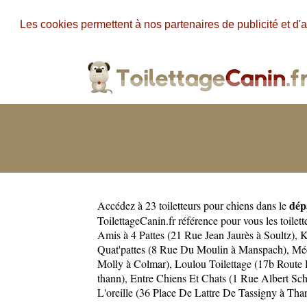
Les cookies permettent à nos partenaires de publicité et d'a
dép
Accédez à 23 toiletteurs pour chiens dans le
ToilettageCanin.fr référence pour vous les toilet
Amis à 4 Pattes (21 Rue Jean Jaurès à Soultz)
,
K
Quat'pattes (8 Rue Du Moulin à Manspach)
,
Méd
Molly à Colmar)
,
Loulou Toilettage (17b Route
thann)
,
Entre Chiens Et Chats (1 Rue Albert Sc
L'oreille (36 Place De Lattre De Tassigny à Tha