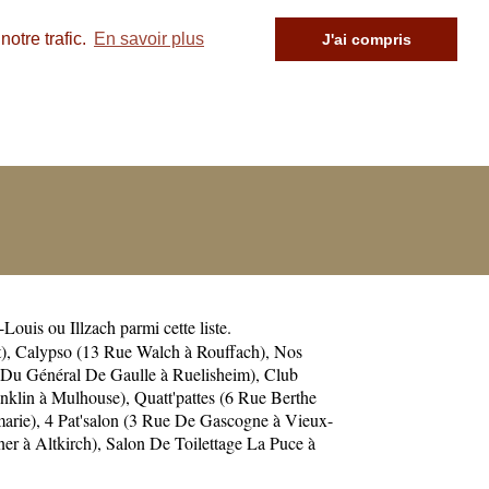
otre trafic.
En savoir plus
J'ai compris
t-Louis
ou
Illzach
parmi cette liste.
)
,
Calypso (13 Rue Walch à Rouffach)
,
Nos
Du Général De Gaulle à Ruelisheim)
,
Club
anklin à Mulhouse)
,
Quatt'pattes (6 Rue Berthe
arie)
,
4 Pat'salon (3 Rue De Gascogne à Vieux-
r à Altkirch)
,
Salon De Toilettage La Puce à