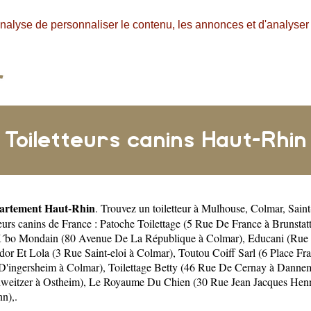
nalyse de personnaliser le contenu, les annonces et d'analyser n
Toiletteurs canins Haut-Rhin
artement Haut-Rhin
. Trouvez un toiletteur à
Mulhouse
,
Colmar
,
Sain
teurs canins de France :
Patoche Toilettage (5 Rue De France à Brunstatt
´bo Mondain (80 Avenue De La République à Colmar)
,
Educani (Rue 
or Et Lola (3 Rue Saint-eloi à Colmar)
,
Toutou Coiff Sarl (6 Place Fr
 D'ingersheim à Colmar)
,
Toilettage Betty (46 Rue De Cernay à Dannem
hweitzer à Ostheim)
,
Le Royaume Du Chien (30 Rue Jean Jacques Henne
nn)
,.