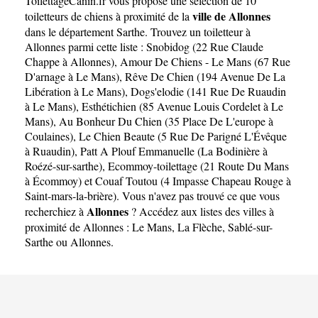
ToilettageCanin.fr
vous propose une sélection de 10
ville de Allonnes
toiletteurs de chiens à proximité de la
dans le département
Sarthe
. Trouvez un toiletteur à
Allonnes parmi cette liste :
Snobidog (22 Rue Claude
Chappe à Allonnes)
,
Amour De Chiens - Le Mans (67 Rue
D'arnage à Le Mans)
,
Rêve De Chien (194 Avenue De La
Libération à Le Mans)
,
Dogs'elodie (141 Rue De Ruaudin
à Le Mans)
,
Esthétichien (85 Avenue Louis Cordelet à Le
Mans)
,
Au Bonheur Du Chien (35 Place De L'europe à
Coulaines)
,
Le Chien Beaute (5 Rue De Parigné L'Évêque
à Ruaudin)
,
Patt A Plouf Emmanuelle (La Bodinière à
Roézé-sur-sarthe)
,
Ecommoy-toilettage (21 Route Du Mans
à Écommoy)
et
Couaf Toutou (4 Impasse Chapeau Rouge à
Saint-mars-la-brière)
. Vous n'avez pas trouvé ce que vous
Allonnes
recherchiez à
? Accédez aux listes des villes à
proximité de Allonnes :
Le Mans
,
La Flèche
,
Sablé-sur-
Sarthe
ou
Allonnes
.