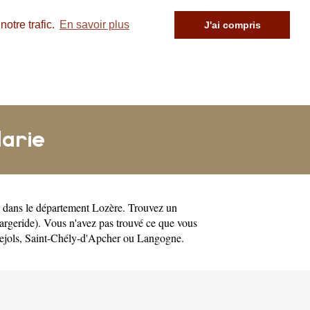
otre trafic.
En savoir plus
J'ai compris
Marie
dans le département
Lozère
. Trouvez un
argeride)
. Vous n'avez pas trouvé ce que vous
ejols
,
Saint-Chély-d'Apcher
ou
Langogne
.