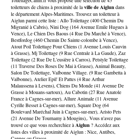
ToilettageCanin.fr
vous propose une sélection de 45
ville de Aiglun
toiletteurs de chiens à proximité de la
dans
le département
Alpes-Maritimes
. Trouvez un toiletteur à
Aiglun parmi cette liste :
Allo Toilettage (400 Chemin Du
Migranié à Cabris)
,
Nini Dog (164 Avenue Emile Hugues à
Vence)
,
Le Chien Des Baous (4 Rue Du Marché à Vence)
,
Bestfordog (460 Chemin De Sainte-colombe à Vence)
,
Atout Poil Toilettage Pour Chiens (1 Avenue Louis Cauvin
à Grasse)
,
Mj Toilettage (9 Rue Centrale à La Gaude)
,
Zaz
Toilettage (2 Rue De L'eusière à Carros)
,
Petstyle Toilettage
(11 Traverse Des Roses De Mai à Grasse)
,
Animal Beauty,
Salon De Toilettage, Valbonne Village. (9 Rue Gambetta à
Valbonne)
,
Atelier Epil' Et Pattes (4 Rue Arthur
Malaussena à Levens)
,
Chiens Du Monde (41 Avenue De
Grasse à Mouans-sartoux)
,
Au Cabotin (27 Rue Anatole
France à Cagnes-sur-mer)
,
Allure Animale (11 Avenue
Cyrille Besset à Cagnes-sur-mer)
,
Square Dog (64
Boulevard Maréchal Juin à Cagnes-sur-mer)
,
Aristo Pets
(21 Avenue De Tournamy à Mougins)
,. Vous n'avez pas
Aiglun
trouvé ce que vous recherchiez à
? Accédez aux
listes des villes à proximité de Aiglun :
Nice
,
Antibes
,
Cannes
ou
Grasse
.