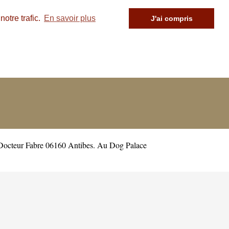
otre trafic.
En savoir plus
J'ai compris
 Docteur Fabre 06160 Antibes. Au Dog Palace