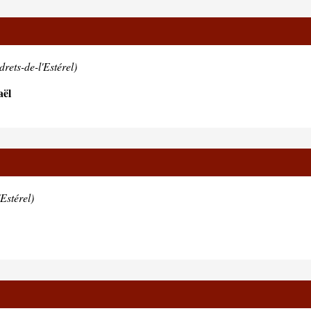
rets-de-l'Estérel)
aël
Estérel)