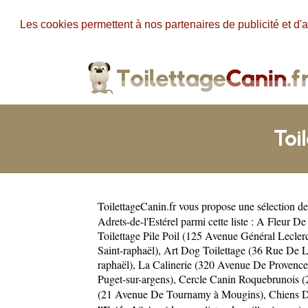
Les cookies permettent à nos partenaires de publicité et d'a
Toi
ToilettageCanin.fr
vous propose une sélection de 
Adrets-de-l'Estérel parmi cette liste :
A Fleur De 
Toilettage Pile Poil (125 Avenue Général Leclerc
Saint-raphaël)
,
Art Dog Toilettage (36 Rue De L
raphaël)
,
La Calinerie (320 Avenue De Provence 
Puget-sur-argens)
,
Cercle Canin Roquebrunois (
(21 Avenue De Tournamy à Mougins)
,
Chiens 