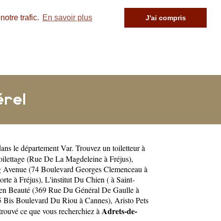
otre trafic.
En savoir plus
J'ai compris
érel
ans le département
Var
. Trouvez un toiletteur à
ilettage (Rue De La Magdeleine à Fréjus)
,
 Avenue (74 Boulevard Georges Clemenceau à
rte à Fréjus)
,
L'institut Du Chien ( à Saint-
en Beauté (369 Rue Du Général De Gaulle à
5 Bis Boulevard Du Riou à Cannes)
,
Aristo Pets
Adrets-de-
 trouvé ce que vous recherchiez à