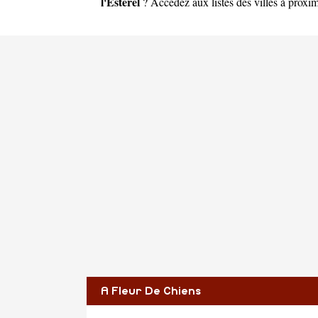
l'Estérel
? Accédez aux listes des villes à proxim
A Fleur De Chiens