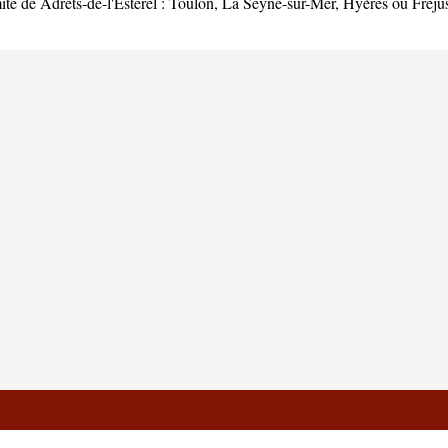
ité de Adrets-de-l'Estérel :
Toulon
,
La Seyne-sur-Mer
,
Hyères
ou
Fréju