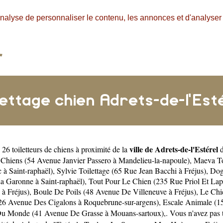
nalyse de personnaliser le contenu, les annonces et d'analyser n
lettage chien Adrets-de-l'Est
ville de Adrets-de-l'Estérel
26 toiletteurs de chiens à proximité de la
d
Chiens (54 Avenue Janvier Passero à Mandelieu-la-napoule)
,
Maeva To
 à Saint-raphaël)
,
Sylvie Toilettage (65 Rue Jean Bacchi à Fréjus)
,
Dog
a Garonne à Saint-raphaël)
,
Tout Pour Le Chien (235 Rue Priol Et Lapo
à Fréjus)
,
Boule De Poils (48 Avenue De Villeneuve à Fréjus)
,
Le Chi
26 Avenue Des Cigalons à Roquebrune-sur-argens)
,
Escale Animale (1
Du Monde (41 Avenue De Grasse à Mouans-sartoux)
,. Vous n'avez pas