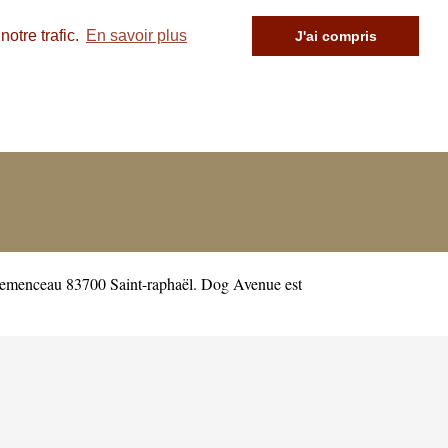
otre trafic.
En savoir plus
J'ai compris
lemenceau 83700 Saint-raphaël. Dog Avenue est