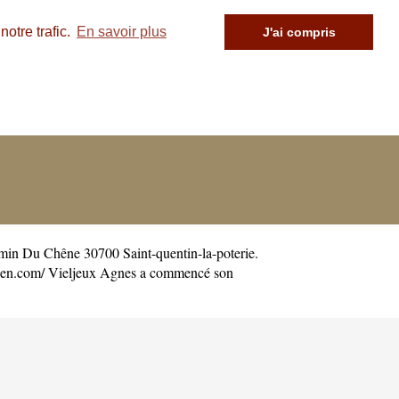
otre trafic.
En savoir plus
J'ai compris
min Du Chêne 30700 Saint-quentin-la-poterie.
ien.com/
Vieljeux Agnes a commencé son