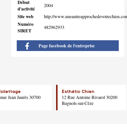
Début
2004
d'activité
Site web
http://www.uneautreapprochedevotrechien.co
Numéro
482962933
SIRET
Page facebook de l'entreprise
oilettage
Esthétic Chien
nue Jean Jaurès 30700
12 Rue Antoine Rivarol 30200
Bagnols-sur-Cèze