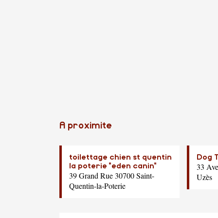
A proximite
toilettage chien st quentin
Dog T
33 Ave
la poterie "eden canin"
39 Grand Rue 30700 Saint-
Uzès
Quentin-la-Poterie