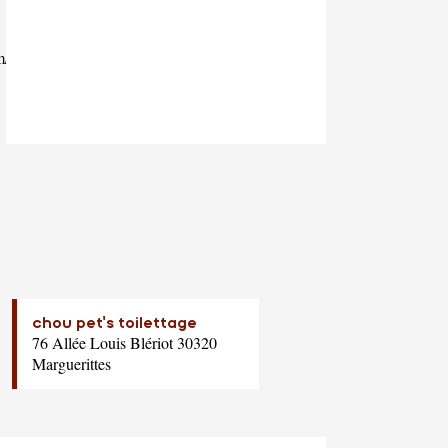
m/
chou pet's toilettage
76 Allée Louis Blériot 30320
Marguerittes