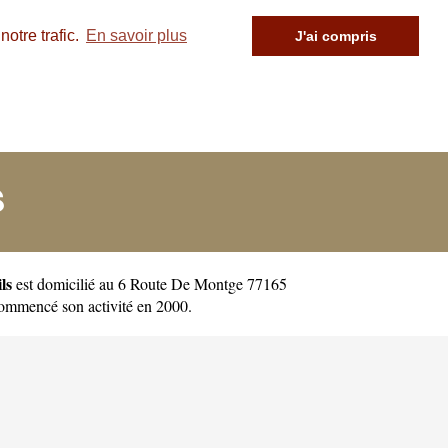
otre trafic.
En savoir plus
J'ai compris
S
ls
est domicilié au 6 Route De Montge 77165
commencé son activité en 2000.