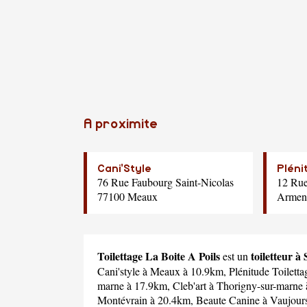
A proximite
Cani'Style
Pléni
76 Rue Faubourg Saint-Nicolas
12 Ru
77100 Meaux
Arment
Toilettage La Boite A Poils
toiletteur à
est un
Cani'style
à Meaux à 10.9km,
Plénitude Toiletta
marne à 17.9km,
Cleb'art
à Thorigny-sur-marne
Montévrain à 20.4km,
Beaute Canine
à Vaujour