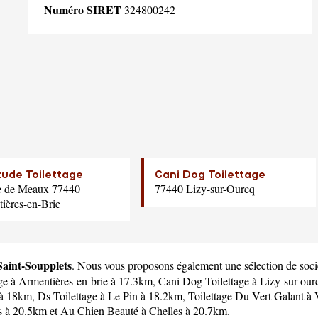
Numéro SIRET
324800242
tude Toilettage
Cani Dog Toilettage
e de Meaux 77440
77440 Lizy-sur-Ourcq
ières-en-Brie
 Saint-Soupplets
. Nous vous proposons également une sélection de sociét
ge
à Armentières-en-brie à 17.3km,
Cani Dog Toilettage
à Lizy-sur-our
 à 18km,
Ds Toilettage
à Le Pin à 18.2km,
Toilettage Du Vert Galant
à 
s à 20.5km et
Au Chien Beauté
à Chelles à 20.7km.