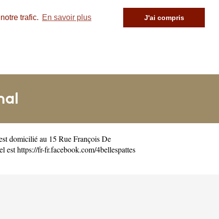
otre trafic.
En savoir plus
J'ai compris
hal
est domicilié au 15 Rue François De
el est
https://fr-fr.facebook.com/4bellespattes