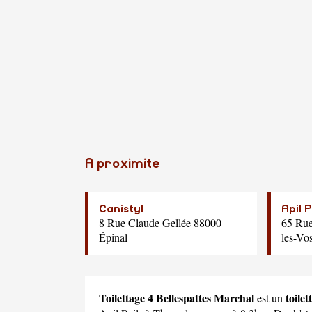
A proximite
Canistyl
Apil P
8 Rue Claude Gellée 88000
65 Rue
Épinal
les-Vo
Toilettage 4 Bellespattes Marchal
toile
est un