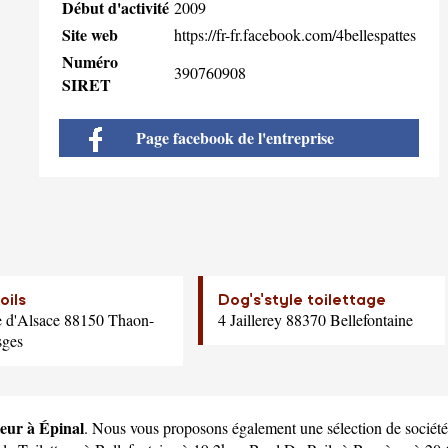
Début d'activité
2009
Site web
https://fr-fr.facebook.com/4bellespattes
Numéro
390760908
SIRET
Page facebook de l'entreprise
oils
Dog's'style toilettage
 d'Alsace 88150 Thaon-
4 Jaillerey 88370 Bellefontaine
sges
tteur à Épinal
. Nous vous proposons également une sélection de sociétés