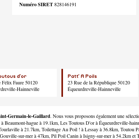
Numéro SIRET
828146191
outous d'or
Patt' A Poils
 Félix Faure 50120
23 Rue de la République 50120
dreville-Hainneville
Équeurdreville-Hainneville
Saint-Germain-le-Gaillard
. Nous vous proposons également une sélection
à Beaumont-hague à 19.1km,
Les Toutous D'or
à Équeurdreville-hain
Tourlaville à 21.7km,
Toilettage Au Poil !
à Lessay à 36.8km,
Toutou P
Gouville-sur-mer à 47km,
Pil Poil Canin
à Isigny-sur-mer à 54.2km et
T