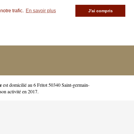
otre trafic.
En savoir plus
J'ai compris
e
est domicilié au 6 Fritot 50340 Saint-germain-
on activité en 2017.