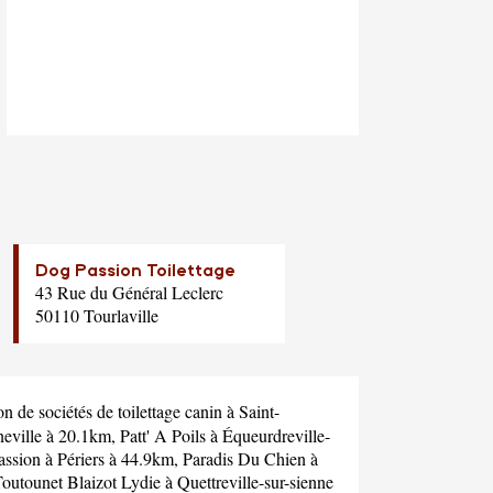
Dog Passion Toilettage
43 Rue du Général Leclerc
50110 Tourlaville
 de sociétés de toilettage canin à Saint-
neville à 20.1km,
Patt' A Poils
à Équeurdreville-
assion
à Périers à 44.9km,
Paradis Du Chien
à
outounet Blaizot Lydie
à Quettreville-sur-sienne