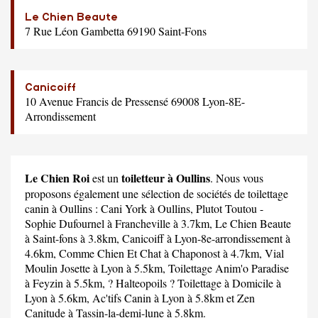
Le Chien Beaute
7 Rue Léon Gambetta 69190 Saint-Fons
Canicoiff
10 Avenue Francis de Pressensé 69008 Lyon-8E-
Arrondissement
Le Chien Roi
toiletteur à Oullins
est un
. Nous vous
proposons également une sélection de sociétés de toilettage
canin à Oullins :
Cani York
à Oullins,
Plutot Toutou -
Sophie Dufournel
à Francheville à 3.7km,
Le Chien Beaute
à Saint-fons à 3.8km,
Canicoiff
à Lyon-8e-arrondissement à
4.6km,
Comme Chien Et Chat
à Chaponost à 4.7km,
Vial
Moulin Josette
à Lyon à 5.5km,
Toilettage Anim'o Paradise
à Feyzin à 5.5km,
? Halteopoils ? Toilettage à Domicile
à
Lyon à 5.6km,
Ac'tifs Canin
à Lyon à 5.8km et
Zen
Canitude
à Tassin-la-demi-lune à 5.8km.