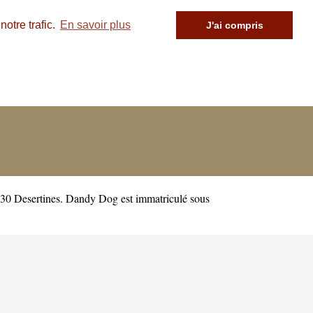
otre trafic.
En savoir plus
J'ai compris
0 Desertines. Dandy Dog est immatriculé sous