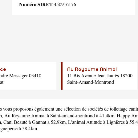
Numéro SIRET
450916176
uce
Au Royaume Animal
ndré Messager 03410
11 Bis Avenue Jean Jaurès 18200
at
Saint-Amand-Montrond
s vous proposons également une sélection de sociétés de toilettage cani
m,
Au Royaume Animal
à Saint-amand-montrond à 41.4km,
Happy Ani
m,
Cani Beauté
à Gannat à 52.9km,
L'animal Attitude
à Lignières à 55
gueperse à 58.4km.