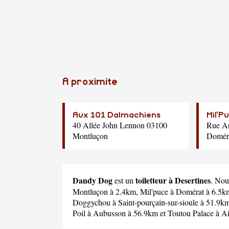
A proximite
Aux 101 Dalmachiens
Mil'P
40 Allée John Lennon 03100
Rue A
Montluçon
Domér
Dandy Dog
toiletteur à Desertines
est un
. Nou
Montluçon à 2.4km,
Mil'puce
à Domérat à 6.5k
Doggychou
à Saint-pourçain-sur-sioule à 51.9k
Poil
à Aubusson à 56.9km et
Toutou Palace
à Ai