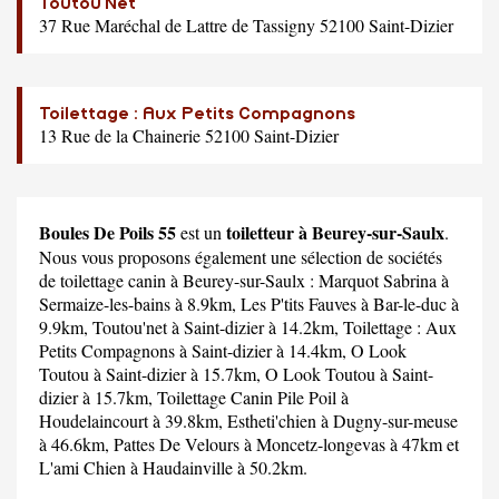
Toutou'Net
37 Rue Maréchal de Lattre de Tassigny 52100 Saint-Dizier
Toilettage : Aux Petits Compagnons
13 Rue de la Chainerie 52100 Saint-Dizier
Boules De Poils 55
toiletteur à Beurey-sur-Saulx
est un
.
Nous vous proposons également une sélection de sociétés
de toilettage canin à Beurey-sur-Saulx :
Marquot Sabrina
à
Sermaize-les-bains à 8.9km,
Les P'tits Fauves
à Bar-le-duc à
9.9km,
Toutou'net
à Saint-dizier à 14.2km,
Toilettage : Aux
Petits Compagnons
à Saint-dizier à 14.4km,
O Look
Toutou
à Saint-dizier à 15.7km,
O Look Toutou
à Saint-
dizier à 15.7km,
Toilettage Canin Pile Poil
à
Houdelaincourt à 39.8km,
Estheti'chien
à Dugny-sur-meuse
à 46.6km,
Pattes De Velours
à Moncetz-longevas à 47km et
L'ami Chien
à Haudainville à 50.2km.