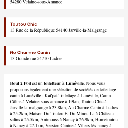
54280 Velaine-sous-Amance
Toutou Chic
13 Rue de la République 54140 Jarville-la-Malgrange
Au Charme Canin
13 Grande rue 54710 Ludres
Boul 2 Poil
toiletteur à Lunéville
est un
. Nous vous
proposons également une sélection de sociétés de toilettage
canin à Lunéville :
Kat'pat Toilettage
à Lunéville,
Canin
Câlins
à Velaine-sous-amance à 19km,
Toutou Chic
à
Jarville-la-malgrange à 23.8km,
Au Charme Canin
à Ludres
à 25.2km,
Maison Du Toutou Et Du Minou La
à Château-
salins à 25.5km,
Animouss
à Nancy à 26.9km,
Hometoutou
à Nancy à 27.1km,
Version Canine
à Villers-lès-nancy à