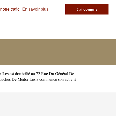
otre trafic.
En savoir plus
J'ai compris
r Les
est domicilié au 72 Rue Du Général De
Douches De Médor Les a commencé son activité