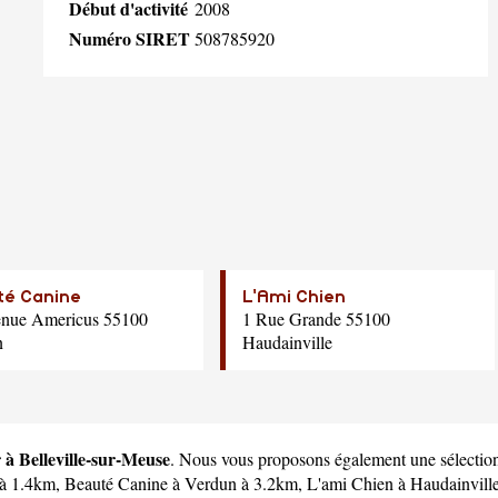
Début d'activité
2008
Numéro SIRET
508785920
té Canine
L'Ami Chien
enue Americus 55100
1 Rue Grande 55100
n
Haudainville
r à Belleville-sur-Meuse
. Nous vous proposons également une sélection d
à 1.4km,
Beauté Canine
à Verdun à 3.2km,
L'ami Chien
à Haudainvill