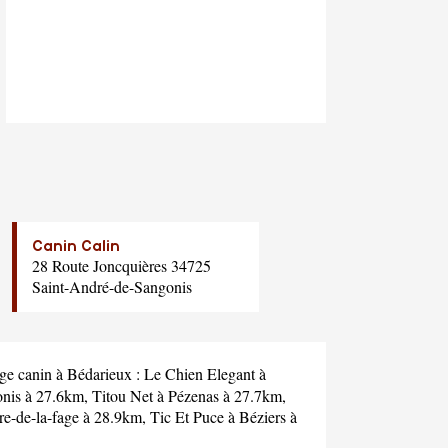
Canin Calin
28 Route Joncquières 34725
Saint-André-de-Sangonis
age canin à Bédarieux :
Le Chien Elegant
à
onis à 27.6km,
Titou Net
à Pézenas à 27.7km,
rre-de-la-fage à 28.9km,
Tic Et Puce
à Béziers à