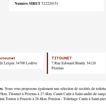
Numéro SIRET
522220151
outounet
TITOUNET
de Lergue 34700 Lodève
7 Rue Edouard Branly 34120
Pézenas
ux
. Nous vous proposons également une sélection de sociétés de toilett
.5km,
Titounet
à Pézenas à 27.4km,
Canin Calin
à Saint-andré-de-sang
imi Toutou
à Pouzols à 28.8km,
Pension - Toilettage Canin
à Saint-pie