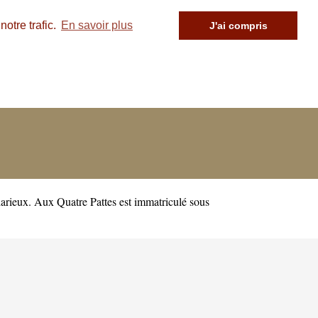
otre trafic.
En savoir plus
J'ai compris
arieux. Aux Quatre Pattes est immatriculé sous