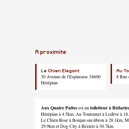
A proximite
Le Chien Elegant
Au T
30 Avenue de l'Espinouse 34600
8 Rue 
Hérépian
Aux Quatre Pattes
toiletteur à Bédarie
est un
Hérépian à 4.5km,
Au Toutounet
à Lodève à 18
Le Chien Rose
à Boujan-sur-libron à 28.1km,
M
29.9km et
Dog City
à Béziers à 30.7km.