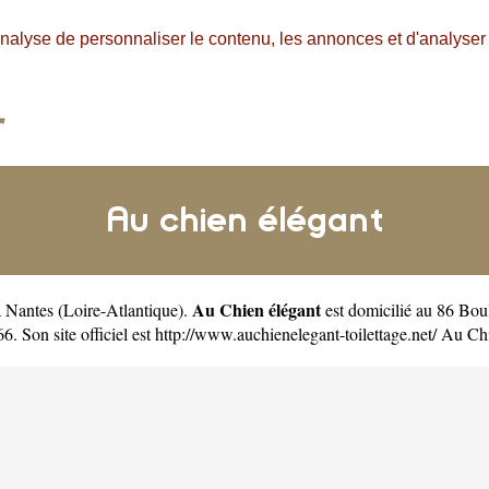
nalyse de personnaliser le contenu, les annonces et d'analyser n
Au chien élégant
Au Chien élégant
 à Nantes
(
Loire-Atlantique
).
est domicilié au 86 Bo
. Son site officiel est
http://www.auchienelegant-toilettage.net/
Au Chie