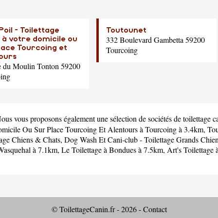
Poil - Toilettage
Toutounet
332 Boulevard Gambetta 59200
 à votre domicile ou
lace Tourcoing et
Tourcoing
ours
 du Moulin Tonton 59200
ing
Nous vous proposons également une sélection de sociétés de toilettage c
Domicile Ou Sur Place Tourcoing Et Alentours
à Tourcoing à 3.4km,
Tou
tage Chiens & Chats, Dog Wash Et Cani-club - Toilettage Grands Chie
Wasquehal à 7.1km,
Le Toilettage
à Bondues à 7.5km,
Art's Toilettage
à
© ToilettageCanin.fr - 2026 -
Contact