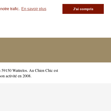
otre trafic.
En savoir plus
J'ai compris
u 59150 Wattrelos. Au Chien Chic est
n activité en 2008.