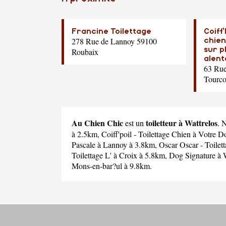
Francine Toilettage
Coiff'
278 Rue de Lannoy 59100
chien
sur p
Roubaix
alent
63 Rue
Tourco
Au Chien Chic
toiletteur à Wattrelos
est un
. 
à 2.5km,
Coiff'poil - Toilettage Chien à Votre 
Pascale
à Lannoy à 3.8km,
Oscar Oscar - Toilet
Toilettage L'
à Croix à 5.8km,
Dog Signature
à 
Mons-en-bar?ul à 9.8km.