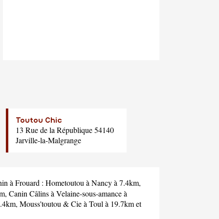
Toutou Chic
13 Rue de la République 54140
Jarville-la-Malgrange
nin à Frouard :
Hometoutou
à Nancy à 7.4km,
km,
Canin Câlins
à Velaine-sous-amance à
9.4km,
Mouss'toutou & Cie
à Toul à 19.7km et