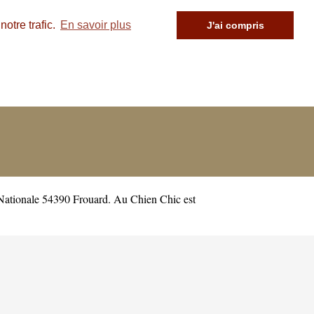
otre trafic.
En savoir plus
J'ai compris
 Nationale 54390 Frouard. Au Chien Chic est