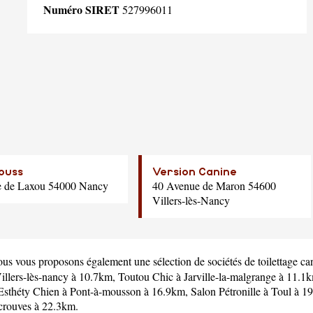
Numéro SIRET
527996011
ouss
Version Canine
e de Laxou 54000 Nancy
40 Avenue de Maron 54600
Villers-lès-Nancy
ous vous proposons également une sélection de sociétés de toilettage ca
illers-lès-nancy à 10.7km,
Toutou Chic
à Jarville-la-malgrange à 11.1
Esthéty Chien
à Pont-à-mousson à 16.9km,
Salon Pétronille
à Toul à 1
rouves à 22.3km.