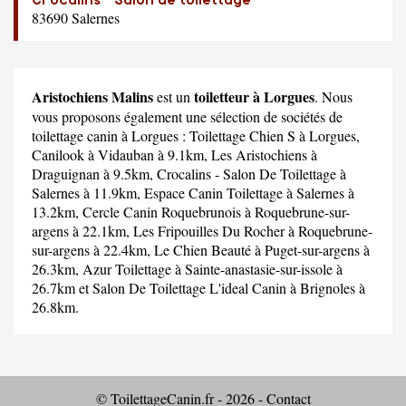
83690 Salernes
Aristochiens Malins
toiletteur à Lorgues
est un
. Nous
vous proposons également une sélection de sociétés de
toilettage canin à Lorgues :
Toilettage Chien S
à Lorgues,
Canilook
à Vidauban à 9.1km,
Les Aristochiens
à
Draguignan à 9.5km,
Crocalins - Salon De Toilettage
à
Salernes à 11.9km,
Espace Canin Toilettage
à Salernes à
13.2km,
Cercle Canin Roquebrunois
à Roquebrune-sur-
argens à 22.1km,
Les Fripouilles Du Rocher
à Roquebrune-
sur-argens à 22.4km,
Le Chien Beauté
à Puget-sur-argens à
26.3km,
Azur Toilettage
à Sainte-anastasie-sur-issole à
26.7km et
Salon De Toilettage L'ideal Canin
à Brignoles à
26.8km.
© ToilettageCanin.fr - 2026 -
Contact