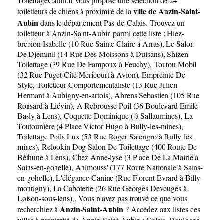
ToilettageCanin.fr
vous propose une sélection de 24
Aubin
ville de Anzin-Saint-
toiletteurs de chiens à proximité de la
Aubin
dans le département
Pas-de-Calais
. Trouvez un
toiletteur à Anzin-Saint-Aubin parmi cette liste :
Hiez-
brebion Isabelle (10 Rue Sainte Claire à Arras)
,
Le Salon
De Djeminil (14 Rue Des Moissons à Duisans)
,
Shizen
Toilettage (39 Rue De Fampoux à Feuchy)
,
Toutou Mobil
(32 Rue Puget Cité Mericourt à Avion)
,
Empreinte De
Style, Toiletteur Comportementaliste (13 Rue Julien
Hermant à Aubigny-en-artois)
,
Ahrens Sebastien (105 Rue
Ronsard à Liévin)
,
A Rebrousse Poil (36 Boulevard Emile
Basly à Lens)
,
Coquette Dominique ( à Sallaumines)
,
La
Toutounière (4 Place Victor Hugo à Bully-les-mines)
,
Toilettage Poils Lux (53 Rue Roger Salengro à Bully-les-
mines)
,
Relookin Dog Salon De Toilettage (400 Route De
Béthune à Lens)
,
Chez Anne-lyse (3 Place De La Mairie à
Sains-en-gohelle)
,
Animouss' (177 Route Nationale à Sains-
en-gohelle)
,
L'élégance Canine (Rue Florent Evrard à Billy-
montigny)
,
La Caboterie (26 Rue Georges Devouges à
Loison-sous-lens)
,. Vous n'avez pas trouvé ce que vous
Anzin-Saint-Aubin
recherchiez à
? Accédez aux listes des
villes à proximité de Anzin-Saint-Aubin :
Calais
,
Boulogne-