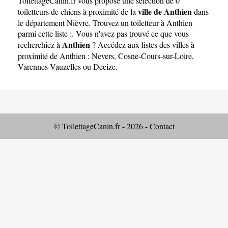
ToilettageCanin.fr
vous propose une sélection de 0
ville de Anthien
toiletteurs de chiens à proximité de la
dans
le département
Nièvre
. Trouvez un toiletteur à Anthien
parmi cette liste :. Vous n'avez pas trouvé ce que vous
Anthien
recherchiez à
? Accédez aux listes des villes à
proximité de Anthien :
Nevers
,
Cosne-Cours-sur-Loire
,
Varennes-Vauzelles
ou
Decize
.
© ToilettageCanin.fr - 2026 -
Contact