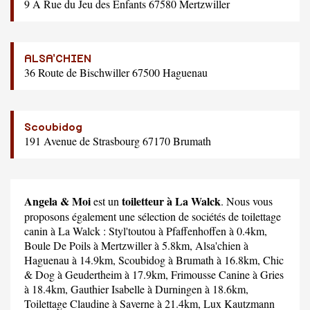
9 A Rue du Jeu des Enfants 67580 Mertzwiller
ALSA'CHIEN
36 Route de Bischwiller 67500 Haguenau
Scoubidog
191 Avenue de Strasbourg 67170 Brumath
Angela & Moi
toiletteur à La Walck
est un
. Nous vous
proposons également une sélection de sociétés de toilettage
canin à La Walck :
Styl'toutou
à Pfaffenhoffen à 0.4km,
Boule De Poils
à Mertzwiller à 5.8km,
Alsa'chien
à
Haguenau à 14.9km,
Scoubidog
à Brumath à 16.8km,
Chic
& Dog
à Geudertheim à 17.9km,
Frimousse Canine
à Gries
à 18.4km,
Gauthier Isabelle
à Durningen à 18.6km,
Toilettage Claudine
à Saverne à 21.4km,
Lux Kautzmann