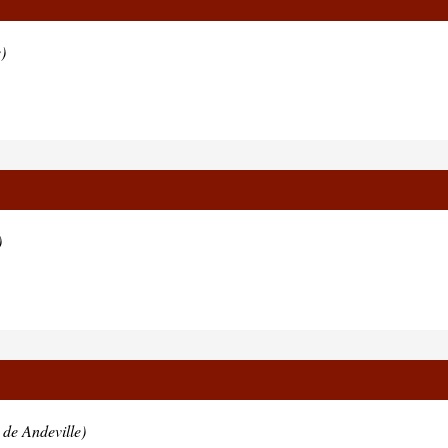
)
)
 de Andeville)