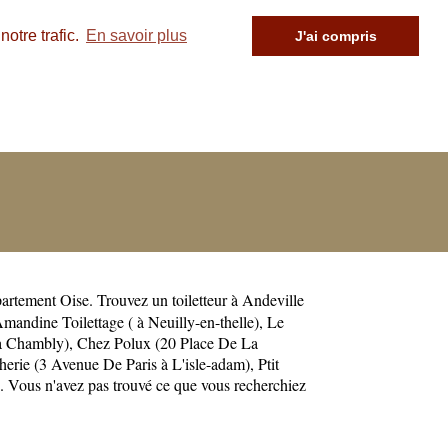
otre trafic.
En savoir plus
J'ai compris
partement
Oise
. Trouvez un toiletteur à Andeville
mandine Toilettage ( à Neuilly-en-thelle)
,
Le
 à Chambly)
,
Chez Polux (20 Place De La
herie (3 Avenue De Paris à L'isle-adam)
,
Ptit
. Vous n'avez pas trouvé ce que vous recherchiez