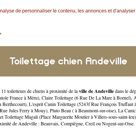
nalyse de personnaliser le contenu, les annonces et d'analyser n
Toilettage chien Andeville
ville de Andeville
11 toiletteurs de chiens à proximité de la
dans le dé
tole France à Méru)
,
Claire Toilettage (6 Rue De La Mare à Bornel)
,
A
à Berthecourt)
,
L'esprit Canin Toilettage (5243f Rue François Truffaut
Rue Jules Ferry à Mouy)
,
Pluto Beau ( à Beaumont-sur-oise)
,
La Canic
et
Toilettage Magali (Place Marguerite Moutier à Villers-sous-saint-leu)
oximité de Andeville :
Beauvais
,
Compiègne
,
Creil
ou
Nogent-sur-Oise
.