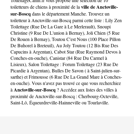
ToilettageCanin.fr
vous propose une sélection de 10
Boscq
ville de Anctoville-
toiletteurs de chiens à proximité de la
sur-Boscq
dans le département
Manche
. Trouvez un
toiletteur à Anctoville-sur-Boscq parmi cette liste :
Lily Zen
Toilettage (Rue De La Gare à Le Merlerault)
,
Snoupi
Christine (9 Rue De L'union à Bernay)
,
Joli Chien (5 Rue
De Rouen à Bernay)
,
Toutou C'est Nous (100 Place Pillon
De Buhorel à Breteuil)
,
Au Joly Toutou (12 Bis Rue Des
Capucins à Argentan)
,
Cabot Star (Rue Raymond Devos à
Conches-en-ouche)
,
Canistar (84 Rue Du Carmel à
Lisieux)
,
Salon Toilettage : Forum Toilettage (23 Rue De
Picardie à Argentan)
,
Bulles De Savon ( à Saint-julien-sur-
sarthe)
et
Frimousse (6 Rue De La Grand Mare à Conches-
en-ouche)
. Vous n'avez pas trouvé ce que vous recherchiez
Anctoville-sur-Boscq
à
? Accédez aux listes des villes à
proximité de Anctoville-sur-Boscq :
Cherbourg-Octeville
,
Saint-Lô
,
Équeurdreville-Hainneville
ou
Tourlaville
.