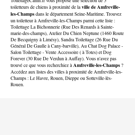
ToilettageCanin.fr
vous propose une sélection de 5
Champs
ville de Amfreville-
toiletteurs de chiens à proximité de la
les-Champs
dans le département
Seine-Maritime
. Trouvez
un toiletteur à Amfreville-les-Champs parmi cette liste :
Toilettage La Bichonnerie (Rue Des Renards à Sainte-
marie-des-champs)
,
Atelier Du Chien Neptune (1460 Route
De Becquigny à Limésy)
,
Sandra Toilettage (26 Rue Du
Général De Gaulle à Cany-barville)
,
Au Chat Dog Palace -
Salon Toilettage - Vente Accessoire ( à Totes)
et
Dog
Forever (30 Rue De Verdun à Auffay)
. Vous n'avez pas
Amfreville-les-Champs
trouvé ce que vous recherchiez à
?
Accédez aux listes des villes à proximité de Amfreville-les-
Champs :
Le Havre
,
Rouen
,
Dieppe
ou
Sotteville-lès-
Rouen
.