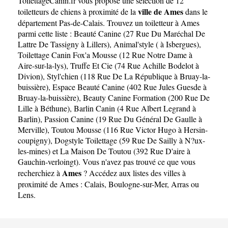
ToilettageCanin.fr
vous propose une sélection de 12
ville de Ames
toiletteurs de chiens à proximité de la
dans le
département
Pas-de-Calais
. Trouvez un toiletteur à Ames
parmi cette liste :
Beauté Canine (27 Rue Du Maréchal De
Lattre De Tassigny à Lillers)
,
Animal'style ( à Isbergues)
,
Toilettage Canin Fox'a Mousse (12 Rue Notre Dame à
Aire-sur-la-lys)
,
Truffe Et Cie (74 Rue Achille Bodelot à
Divion)
,
Styl'chien (118 Rue De La République à Bruay-la-
buissière)
,
Espace Beauté Canine (402 Rue Jules Guesde à
Bruay-la-buissière)
,
Beauty Canine Formation (200 Rue De
Lille à Béthune)
,
Barlin Canin (4 Rue Albert Legrand à
Barlin)
,
Passion Canine (19 Rue Du Général De Gaulle à
Merville)
,
Toutou Mousse (116 Rue Victor Hugo à Hersin-
coupigny)
,
Dogstyle Toilettage (59 Rue De Sailly à N?ux-
les-mines)
et
La Maison De Toutou (392 Rue D'aire à
Gauchin-verloingt)
. Vous n'avez pas trouvé ce que vous
Ames
recherchiez à
? Accédez aux listes des villes à
proximité de Ames :
Calais
,
Boulogne-sur-Mer
,
Arras
ou
Lens
.