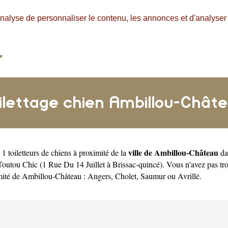
nalyse de personnaliser le contenu, les annonces et d'analyser n
ilettage chien Ambillou-Chât
ville de Ambillou-Château
1 toiletteurs de chiens à proximité de la
da
Toutou Chic (1 Rue Du 14 Juillet à Brissac-quincé)
. Vous n'avez pas tr
imité de Ambillou-Château :
Angers
,
Cholet
,
Saumur
ou
Avrillé
.