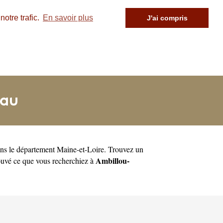
otre trafic.
En savoir plus
J'ai compris
eau
ns le département
Maine-et-Loire
. Trouvez un
Ambillou-
ouvé ce que vous recherchiez à