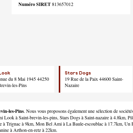
Numéro SIRET
813657012
Look
Stars Dogs
nue du 8 Mai 1945 44250
19 Rue de la Paix 44600 Saint-
Brevin-les-Pins
Nazaire
evin-les-Pins
. Nous vous proposons également une sélection de sociétés 
ni Look
à Saint-brevin-les-pins,
Stars Dogs
à Saint-nazaire à 4.8km,
Pil
e
à Trignac à 9km,
Mon Bel Ami
à La Baule-escoublac à 17.7km,
Un P
anine
à Arthon-en-retz à 22km.