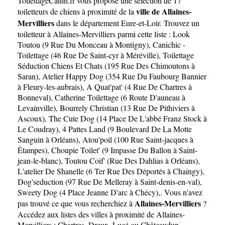
ToilettageCanin.fr
vous propose une sélection de 17
Mervilliers
ville de Allaines-
toiletteurs de chiens à proximité de la
Mervilliers
dans le département
Eure-et-Loir
. Trouvez un
toiletteur à Allaines-Mervilliers parmi cette liste :
Look
Toutou (9 Rue Du Monceau à Montigny)
,
Canichic -
Toilettage (46 Rue De Saint-cyr à Méréville)
,
Toilettage
Séduction Chiens Et Chats (195 Rue Des Chimoutons à
Saran)
,
Atelier Happy Dog (354 Rue Du Faubourg Bannier
à Fleury-les-aubrais)
,
A Quat'pat' (4 Rue De Chartres à
Bonneval)
,
Catherine Toilettage (6 Route D'auneau à
Levainville)
,
Bourrely Christian (13 Rue De Pithiviers à
Ascoux)
,
The Cute Dog (14 Place De L'abbé Franz Stock à
Le Coudray)
,
4 Pattes Land (9 Boulevard De La Motte
Sanguin à Orléans)
,
Atou'poil (100 Rue Saint-jacques à
Étampes)
,
Choupie Toilet' (9 Impasse Du Ballon à Saint-
jean-le-blanc)
,
Toutou Coif' (Rue Des Dahlias à Orléans)
,
L'atelier De Shanelle (6 Ter Rue Des Déportés à Chaingy)
,
Dog'seduction (97 Rue De Melleray à Saint-denis-en-val)
,
Sweety Dog (4 Place Jeanne D'arc à Chécy)
,. Vous n'avez
Allaines-Mervilliers
pas trouvé ce que vous recherchiez à
?
Accédez aux listes des villes à proximité de Allaines-
Mervilliers :
Chartres
,
Dreux
,
Lucé
ou
Châteaudun
.