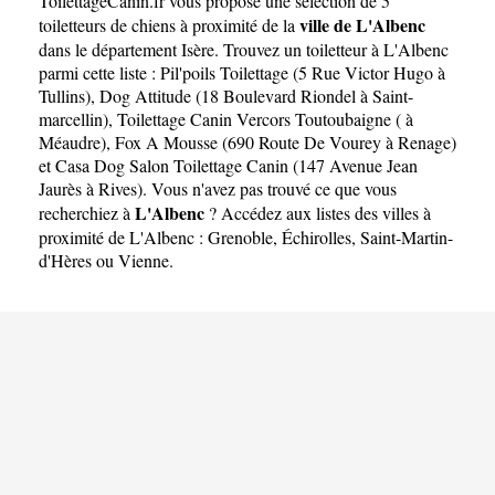
ToilettageCanin.fr
vous propose une sélection de 5
ville de L'Albenc
toiletteurs de chiens à proximité de la
dans le département
Isère
. Trouvez un toiletteur à L'Albenc
parmi cette liste :
Pil'poils Toilettage (5 Rue Victor Hugo à
Tullins)
,
Dog Attitude (18 Boulevard Riondel à Saint-
marcellin)
,
Toilettage Canin Vercors Toutoubaigne ( à
Méaudre)
,
Fox A Mousse (690 Route De Vourey à Renage)
et
Casa Dog Salon Toilettage Canin (147 Avenue Jean
Jaurès à Rives)
. Vous n'avez pas trouvé ce que vous
L'Albenc
recherchiez à
? Accédez aux listes des villes à
proximité de L'Albenc :
Grenoble
,
Échirolles
,
Saint-Martin-
d'Hères
ou
Vienne
.