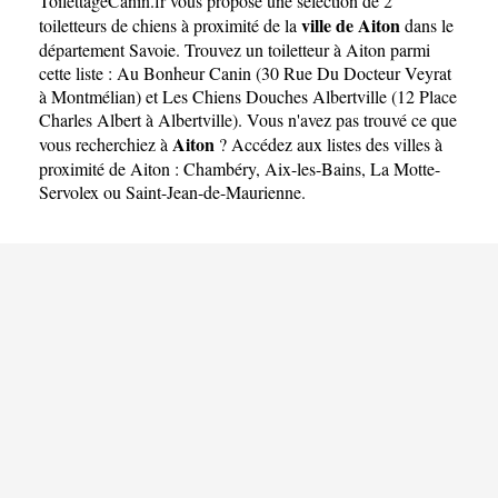
ToilettageCanin.fr
vous propose une sélection de 2
ville de Aiton
toiletteurs de chiens à proximité de la
dans le
département
Savoie
. Trouvez un toiletteur à Aiton parmi
cette liste :
Au Bonheur Canin (30 Rue Du Docteur Veyrat
à Montmélian)
et
Les Chiens Douches Albertville (12 Place
Charles Albert à Albertville)
. Vous n'avez pas trouvé ce que
Aiton
vous recherchiez à
? Accédez aux listes des villes à
proximité de Aiton :
Chambéry
,
Aix-les-Bains
,
La Motte-
Servolex
ou
Saint-Jean-de-Maurienne
.